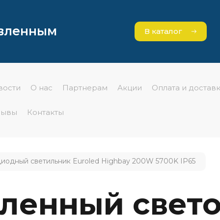
явленным
В каталог
вости
О нас
Партнерам
Акции
Оплата и достав
зывы
Контакты
одный светильник Euroled Highbay 200W 5700K IP65
ленный свет