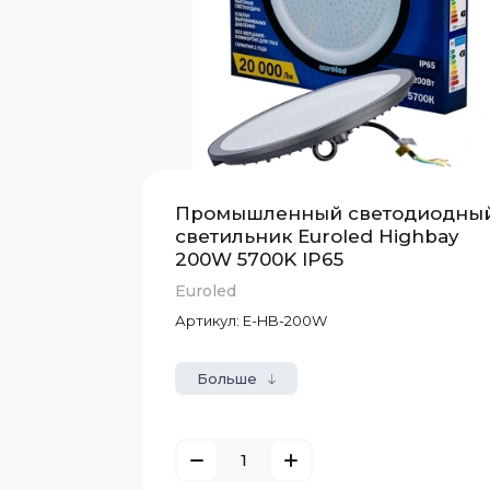
Промышленный светодиодны
светильник Euroled Highbay
200W 5700K IP65
Euroled
Артикул:
E-HB-200W
Больше
е