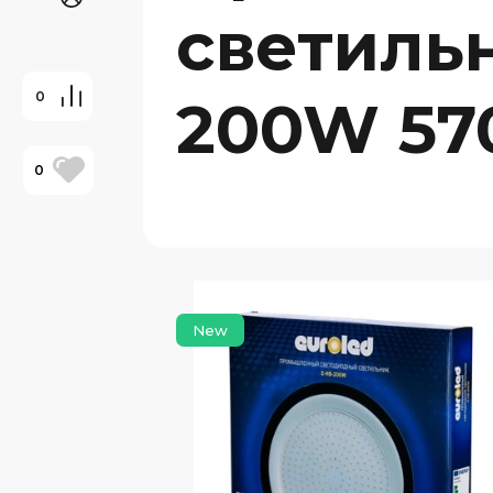
светильн
0
200W 57
0
New