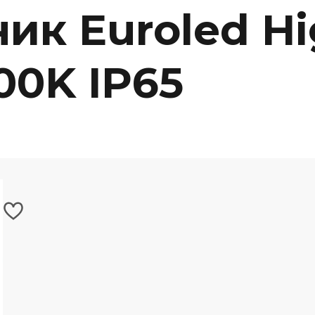
ик Euroled H
00K IP65