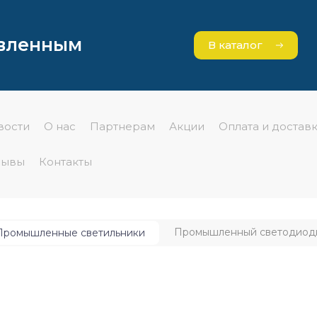
явленным
В каталог
вости
О нас
Партнерам
Акции
Оплата и достав
зывы
Контакты
Промышленный светодиодны
Промышленные светильники