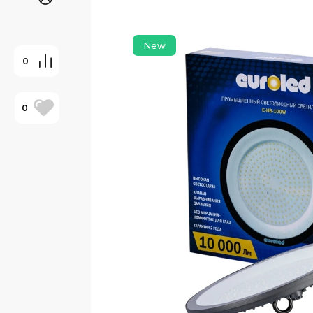
New
0
0