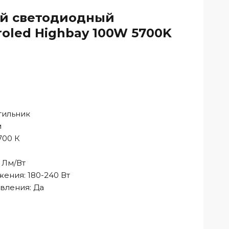
й светодиодный
oled Highbay 100W 5700K
тильник
м
700 К
 Лм/Вт
ения: 180-240 Вт
вления: Да