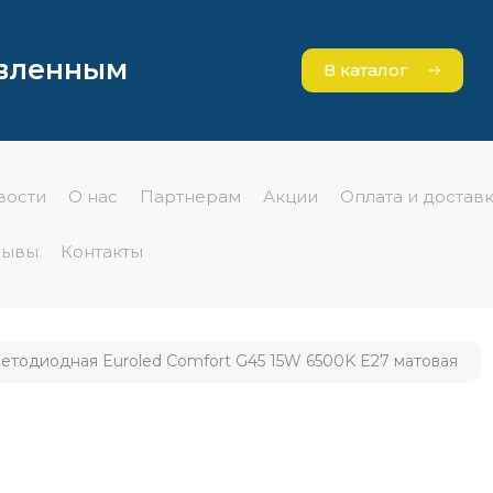
явленным
В каталог
вости
О нас
Партнерам
Акции
Оплата и достав
зывы
Контакты
етодиодная Euroled Comfort G45 15W 6500K E27 матовая