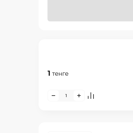
1
тенге
е